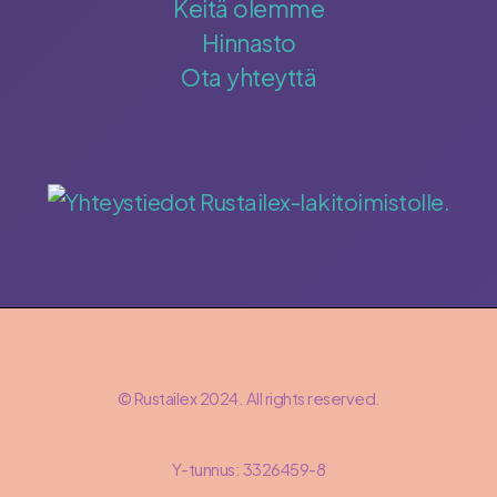
Keitä olemme
Hinnasto
Ota yhteyttä
© Rustailex 2024. All rights reserved.
Y-tunnus: 3326459-8