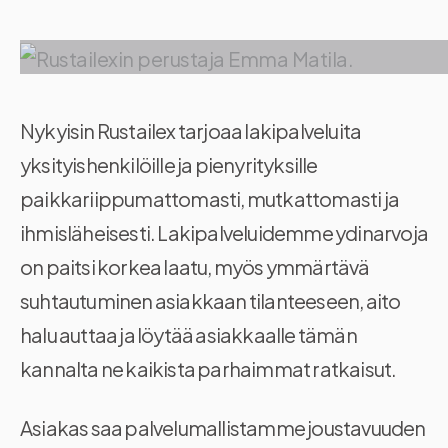
Nykyisin Rustailex tarjoaa lakipalveluita
yksityishenkilöille ja pienyrityksille
paikkariippumattomasti, mutkattomasti ja
ihmisläheisesti. Lakipalveluidemme ydinarvoja
on paitsi korkea laatu, myös ymmärtävä
suhtautuminen asiakkaan tilanteeseen, aito
halu auttaa ja löytää asiakkaalle tämän
kannalta ne kaikista parhaimmat ratkaisut.
Asiakas saa palvelumallistamme joustavuuden