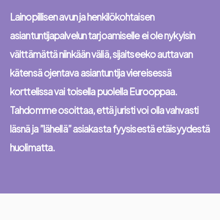
Lainopillisen avun ja henkilökohtaisen
asiantuntijapalvelun tarjoamiselle ei ole nykyisin
välttämättä niinkään väliä, sijaitseeko auttavan
kätensä ojentava asiantuntija viereisessä
korttelissa vai toisella puolella Eurooppaa.
Tahdomme osoittaa, että juristi voi olla vahvasti
läsnä ja ”lähellä” asiakasta fyysisestä etäisyydestä
huolimatta.