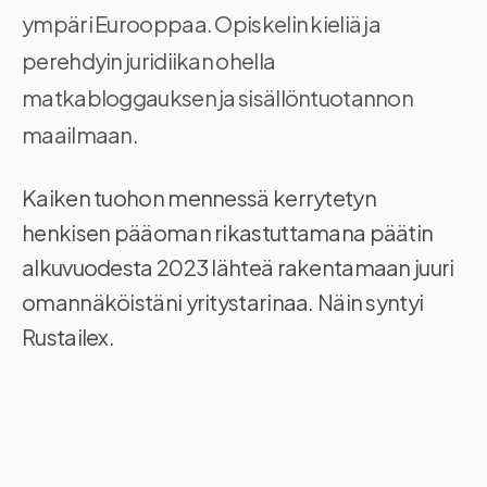
ympäri Eurooppaa. Opiskelin kieliä ja
perehdyin juridiikan ohella
matkabloggauksen ja sisällöntuotannon
maailmaan.
Kaiken tuohon mennessä kerrytetyn
henkisen pääoman rikastuttamana päätin
alkuvuodesta 2023 lähteä rakentamaan juuri
omannäköistäni yritystarinaa. Näin syntyi
Rustailex.