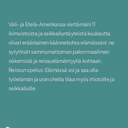
Väli- ja Etelä-Amerikassa viettämäni 11
ikimuistoista ja seikkailuntäyteistä kuukautta
olivat eräänlainen käännekohta elämässäni: ne
sytyttivät sammumattoman palon maailman
näkemistä ja reissuelämäntyyliä kohtaan.
Reissun opetus: Elämässä voi ja saa olla
työelämän ja uran ohella tilaa myös irtiotoille ja
seikkailuille.