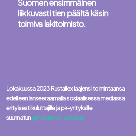
Suomen ensimmäinen
liikkuvasti tien päältä käsin
toimiva lakitoimisto.
Lokakuussa 2023 Rustailex laajensi toimintaansa
edelleen lanseeraamalla sosiaalisessa mediassa
erityisesti kuluttajille ja pk-yrityksille
suunnatun
@Pakujuristi-palvelun.