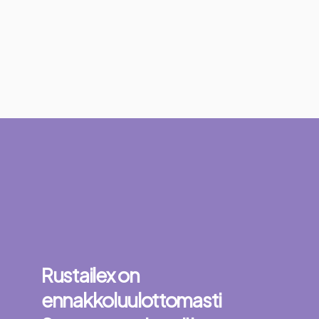
Rustailex on
ennakkoluulottomasti