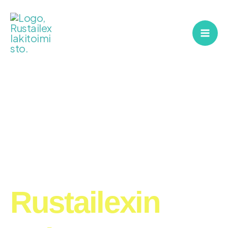
Siirry
sisältöön
Rustailexin