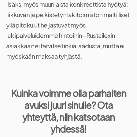
lisäksi myös muunlaista konkreettista hyötyä:
liikkuvan ja pelkistetyn lakitoimiston maltilliset
ylläpitokulut heijastuvat myös
lakipalveluidemme hintoihin – Rustailexin
asiakkaan ei tarvitse tinkiä laadusta, mutta ei
myöskään maksaa tyhjästä.
Kuinka voimme olla parhaiten
avuksi juuri sinulle? Ota
yhteyttä, niin katsotaan
yhdessä!