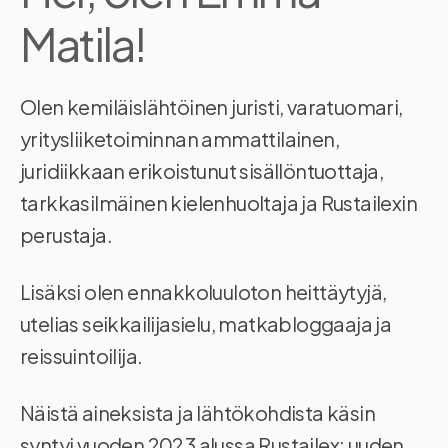
Matila!
Olen kemiläislähtöinen juristi, varatuomari,
yritysliiketoiminnan ammattilainen,
juridiikkaan erikoistunut sisällöntuottaja,
tarkkasilmäinen kielenhuoltaja ja Rustailexin
perustaja.
Lisäksi olen ennakkoluuloton heittäytyjä,
utelias seikkailijasielu, matkabloggaaja ja
reissuintoilija.
Näistä aineksista ja lähtökohdista käsin
syntyi vuoden 2023 alussa Rustailex: uuden