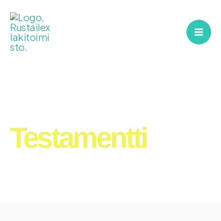
Siirry
sisältöön
Testamentti