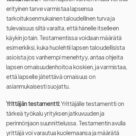
erityinen tarve varmistaa lapsensa
tarkoituksenmukainen taloudellinen turva ja
tulevaisuus siltä varalta, että hänelle itselleen
käykin jotain. Testamentissa voidaan määrätä
esimerkiksi, kuka huolehtii lapsen taloudellisista
asioista jos vanhempi menehtyy, antaa ohjeita
lapsen omaisuudenhoitoa koskien, ja varmistaa,
että lapselle jätettävä omaisuus on
asianmukaisesti suojattu.
Yrittäjän testamentti:
Yrittäjälle testamentti on
tärkeä työkalu yrityksen jatkuvuuden ja
perinnönjaon suunnittelussa. Testamentin avulla
yrittäjä voi varautua kuolemaansa ja määrätä