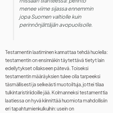
missään tilanteessa: perintö
menee viime sijassa ennemmin
jopa Suomen valtiolle kuin
perinnönjättäjän avopuolisolle.
Testamentin laatiminen kannattaa tehdä huolella:
testamentin on ensinnäkin täytettävä tietyt lain
edellytykset ollakseen pätevä. Toiseksi
testamentin määräyksien tulee olla tarpeeksi
täsmällisesti ja selkeästi muotoiltuja, jottei tilaa
tulkintaristiriidoille jää. Kolmanneksi testamenttia
laatiessa on hyvä kiinnittää huomiota mahdollisiin
eri tapahtumienkulkuihin: usein on