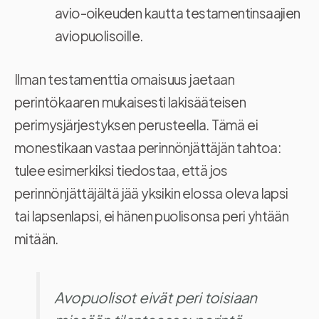
avio-oikeuden kautta testamentinsaajien
aviopuolisoille.
Ilman testamenttia omaisuus jaetaan
perintökaaren mukaisesti lakisääteisen
perimysjärjestyksen perusteella. Tämä ei
monestikaan vastaa perinnönjättäjän tahtoa:
tulee esimerkiksi tiedostaa, että jos
perinnönjättäjältä jää yksikin elossa oleva lapsi
tai lapsenlapsi, ei hänen puolisonsa peri yhtään
mitään.
Avopuolisot eivät peri toisiaan