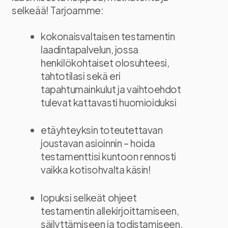
selkeää! Tarjoamme:
kokonaisvaltaisen testamentin
laadintapalvelun, jossa
henkilökohtaiset olosuhteesi,
tahtotilasi sekä eri
tapahtumainkulut ja vaihtoehdot
tulevat kattavasti huomioiduksi
etäyhteyksin toteutettavan
joustavan asioinnin – hoida
testamenttisi kuntoon rennosti
vaikka kotisohvalta käsin!
lopuksi selkeät ohjeet
testamentin allekirjoittamiseen,
säilyttämiseen ja todistamiseen.