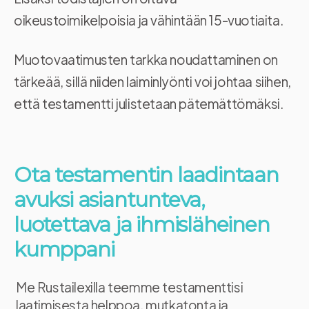
oikeustoimikelpoisia ja vähintään 15-vuotiaita.
Muotovaatimusten tarkka noudattaminen on
tärkeää, sillä niiden laiminlyönti voi johtaa siihen,
että testamentti julistetaan pätemättömäksi.
Ota testamentin laadintaan
avuksi asiantunteva,
luotettava ja ihmisläheinen
kumppani
Me Rustailexilla teemme testamenttisi
laatimisesta helppoa, mutkatonta ja