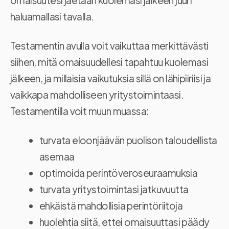
omaisuutesi jaetaan kuolemasi jälkeen juuri
haluamallasi tavalla.
Testamentin avulla voit vaikuttaa merkittävästi
siihen, mitä omaisuudellesi tapahtuu kuolemasi
jälkeen, ja millaisia vaikutuksia sillä on lähipiiriisi ja
vaikkapa mahdolliseen yritystoimintaasi.
Testamentilla voit muun muassa:
turvata eloonjäävän puolison taloudellista
asemaa
optimoida perintöveroseuraamuksia
turvata yritystoimintasi jatkuvuutta
ehkäistä mahdollisia perintöriitoja
huolehtia siitä, ettei omaisuuttasi päädy