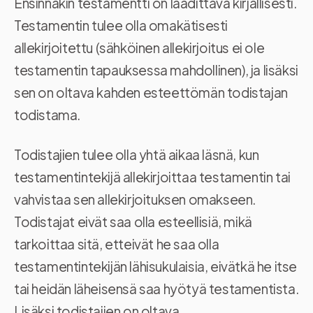
Ensinnäkin testamentti on laadittava kirjallisesti.
Testamentin tulee olla omakätisesti
allekirjoitettu (sähköinen allekirjoitus ei ole
testamentin tapauksessa mahdollinen), ja lisäksi
sen on oltava kahden esteettömän todistajan
todistama.
Todistajien tulee olla yhtä aikaa läsnä, kun
testamentintekijä allekirjoittaa testamentin tai
vahvistaa sen allekirjoituksen omakseen.
Todistajat eivät saa olla esteellisiä, mikä
tarkoittaa sitä, etteivät he saa olla
testamentintekijän lähisukulaisia, eivätkä he itse
tai heidän läheisensä saa hyötyä testamentista.
Lisäksi todistajien on oltava