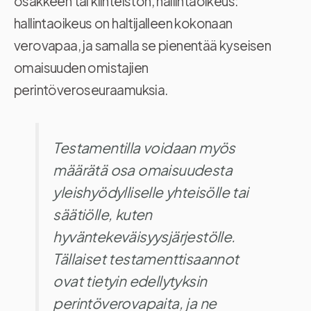
osakkeen tai kiinteistön, hallintaoikeus:
hallintaoikeus on haltijalleen kokonaan
verovapaa, ja samalla se pienentää kyseisen
omaisuuden omistajien
perintöveroseuraamuksia.
Testamentilla voidaan myös
määrätä osa omaisuudesta
yleishyödylliselle yhteisölle tai
säätiölle, kuten
hyväntekeväisyysjärjestölle.
Tällaiset testamenttisaannot
ovat tietyin edellytyksin
perintöverovapaita, ja ne