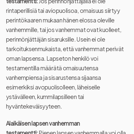
testamentti:
Jos perinnönjättäjällä ei ole
rintaperillisiä tai aviopuolisoa, omaisuus siirtyy
perintökaaren mukaan hänen elossa oleville
vanhemmille, tai jos vanhemmat ovat kuolleet,
perinnönjättäjän sisaruksille. Usein ei ole
tarkoituksenmukaista, että vanhemmat perivät
oman lapsensa. Lapseton henkilö voi
testamentilla määrätä omaisuutensa
vanhempiensa ja sisarustensa sijaansa
esimerkiksi avopuolisolleen, läheiselle
ystävälleen, kummilapsilleen tai
hyväntekeväisyyteen.
Alaikäisen lapsen vanhemman
testamentti:
Pienen lapsen vanhemmalla voi olla