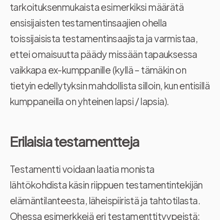
tarkoituksenmukaista esimerkiksi määrätä
ensisijaisten testamentinsaajien ohella
toissijaisista testamentinsaajista ja varmistaa,
ettei omaisuutta päädy missään tapauksessa
vaikkapa ex-kumppanille (kyllä – tämäkin on
tietyin edellytyksin mahdollista silloin, kun entisillä
kumppaneilla on yhteinen lapsi / lapsia).
Erilaisia testamentteja
Testamentti voidaan laatia monista
lähtökohdista käsin riippuen testamentintekijän
elämäntilanteesta, läheispiiristä ja tahtotilasta.
Ohessa esimerkkejä eri testamenttityypeistä: