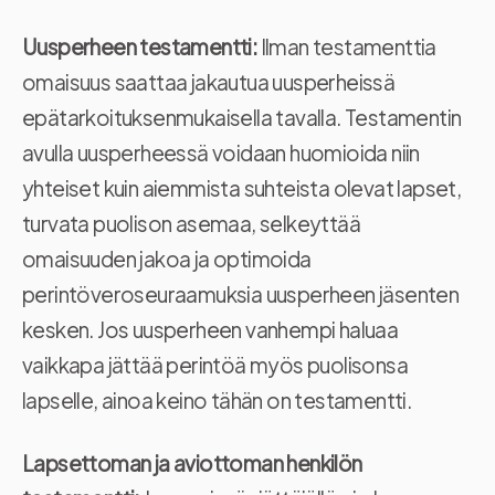
Uusperheen testamentti:
Ilman testamenttia
omaisuus saattaa jakautua uusperheissä
epätarkoituksenmukaisella tavalla. Testamentin
avulla uusperheessä voidaan huomioida niin
yhteiset kuin aiemmista suhteista olevat lapset,
turvata puolison asemaa, selkeyttää
omaisuuden jakoa ja optimoida
perintöveroseuraamuksia uusperheen jäsenten
kesken. Jos uusperheen vanhempi haluaa
vaikkapa jättää perintöä myös puolisonsa
lapselle, ainoa keino tähän on testamentti.
Lapsettoman ja aviottoman henkilön